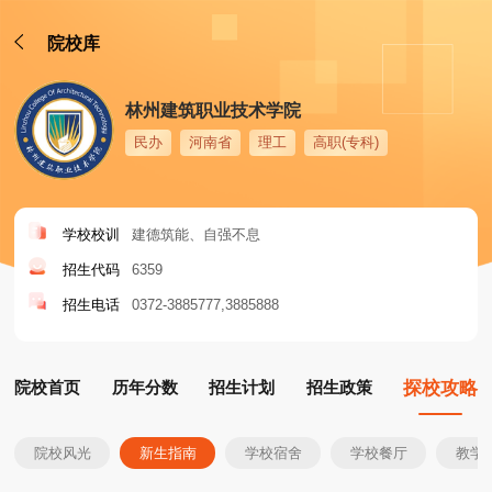
院校库
林州建筑职业技术学院
民办
河南省
理工
高职(专科)
学校校训
建德筑能、自强不息
招生代码
6359
招生电话
0372-3885777
3885888
院校首页
历年分数
招生计划
招生政策
探校攻略
院校风光
新生指南
学校宿舍
学校餐厅
教学