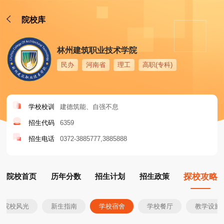
院校库
林州建筑职业技术学院
民办
河南省
理工
高职(专科)
学校校训
建德筑能、自强不息
招生代码
6359
招生电话
0372-3885777
3885888
院校首页
历年分数
招生计划
招生政策
探校攻略
院校风光
新生指南
学校宿舍
学校餐厅
教学设施